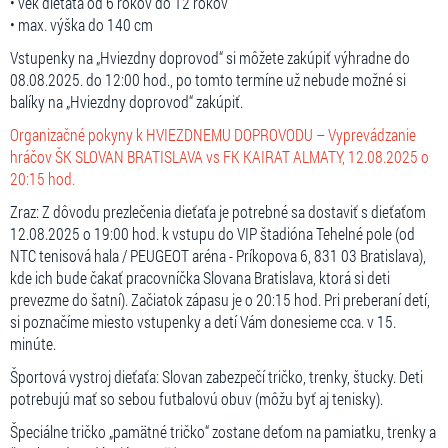
• vek dieťaťa od 6 rokov do 12 rokov
• max. výška do 140 cm
Vstupenky na „Hviezdny doprovod“ si môžete zakúpiť výhradne do
08.08.2025. do 12:00 hod., po tomto termíne už nebude možné si
balíky na „Hviezdny doprovod“ zakúpiť.
Organizačné pokyny k HVIEZDNEMU DOPROVODU – Vyprevádzanie
hráčov ŠK SLOVAN BRATISLAVA vs FK KAIRAT ALMATY, 12.08.2025 o
20:15 hod.
Zraz: Z dôvodu prezlečenia dieťaťa je potrebné sa dostaviť s dieťaťom
12.08.2025 o 19:00 hod. k vstupu do VIP štadióna Tehelné pole (od
NTC tenisová hala / PEUGEOT aréna - Príkopova 6, 831 03 Bratislava),
kde ich bude čakať pracovníčka Slovana Bratislava, ktorá si deti
prevezme do šatní). Začiatok zápasu je o 20:15 hod. Pri preberaní detí,
si poznačíme miesto vstupenky a detí Vám donesieme cca. v 15.
minúte.
Športová vystroj dieťaťa: Slovan zabezpečí tričko, trenky, štucky. Deti
potrebujú mať so sebou futbalovú obuv (môžu byť aj tenisky).
Špeciálne tričko „pamätné tričko“ zostane deťom na pamiatku, trenky a