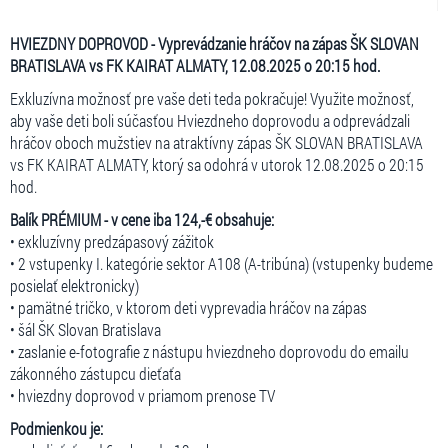
HVIEZDNY DOPROVOD - Vyprevádzanie hráčov na zápas ŠK SLOVAN
BRATISLAVA vs FK KAIRAT ALMATY, 12.08.2025 o 20:15 hod.
Exkluzívna možnosť pre vaše deti teda pokračuje! Využite možnosť,
aby vaše deti boli súčasťou Hviezdneho doprovodu a odprevádzali
hráčov oboch mužstiev na atraktívny zápas ŠK SLOVAN BRATISLAVA
vs FK KAIRAT ALMATY, ktorý sa odohrá v utorok 12.08.2025 o 20:15
hod.
Balík PRÉMIUM - v cene iba 124,-€ obsahuje:
• exkluzívny predzápasový zážitok
• 2 vstupenky I. kategórie sektor A108 (A-tribúna) (vstupenky budeme
posielať elektronicky)
• pamätné tričko, v ktorom deti vyprevadia hráčov na zápas
• šál ŠK Slovan Bratislava
• zaslanie e-fotografie z nástupu hviezdneho doprovodu do emailu
zákonného zástupcu dieťaťa
• hviezdny doprovod v priamom prenose TV
Podmienkou je: