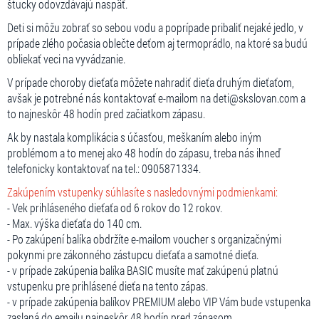
štucky odovzdávajú naspäť.
Deti si môžu zobrať so sebou vodu a poprípade pribaliť nejaké jedlo, v
prípade zlého počasia oblečte deťom aj termoprádlo, na ktoré sa budú
obliekať veci na vyvádzanie.
V prípade choroby dieťaťa môžete nahradiť dieťa druhým dieťaťom,
avšak je potrebné nás kontaktovať e-mailom na deti@skslovan.com a
to najneskôr 48 hodín pred začiatkom zápasu.
Ak by nastala komplikácia s účasťou, meškaním alebo iným
problémom a to menej ako 48 hodín do zápasu, treba nás ihneď
telefonicky kontaktovať na tel.: 0905871334.
Zakúpením vstupenky súhlasíte s nasledovnými podmienkami:
- Vek prihláseného dieťaťa od 6 rokov do 12 rokov.
- Max. výška dieťaťa do 140 cm.
- Po zakúpení balíka obdržíte e-mailom voucher s organizačnými
pokynmi pre zákonného zástupcu dieťaťa a samotné dieťa.
- v prípade zakúpenia balíka BASIC musíte mať zakúpenú platnú
vstupenku pre prihlásené dieťa na tento zápas.
- v prípade zakúpenia balíkov PREMIUM alebo VIP Vám bude vstupenka
zaslaná do emailu najneskôr 48 hodín pred zápasom.