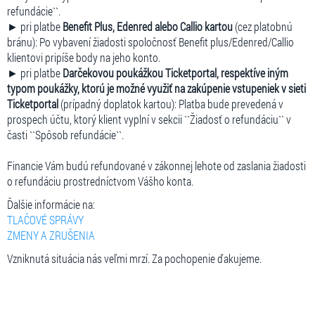
refundácie``.
► pri platbe
Benefit Plus, Edenred alebo Callio kartou
(cez platobnú
bránu): Po vybavení žiadosti spoločnosť Benefit plus/Edenred/Callio
klientovi pripíše body na jeho konto.
► pri platbe
Darčekovou poukážkou Ticketportal, respektíve iným
typom poukážky, ktorú je možné využiť na zakúpenie vstupeniek v sieti
Ticketportal
(prípadný doplatok kartou): Platba bude prevedená v
prospech účtu, ktorý klient vyplní v sekcii ``Žiadosť o refundáciu`` v
časti ``Spôsob refundácie``.
Financie Vám budú refundované v zákonnej lehote od zaslania žiadosti
o refundáciu prostredníctvom Vášho konta.
Ďalšie informácie na:
TLAČOVÉ SPRÁVY
ZMENY A ZRUŠENIA
Vzniknutá situácia nás veľmi mrzí. Za pochopenie ďakujeme.