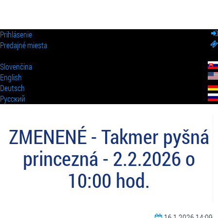
Prihlásenie
Predajné miesta
Slovenčina
English
Deutsch
Pусский
ZMENENÉ - Takmer pyšná
princezná - 2.2.2026 o
10:00 hod.
16.1.2026 14:09