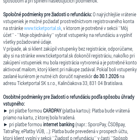
spôsobom a pri splnení nasledujúcich podmienok:
Spoločné podmienky pre žiadosti o refundáciu:
O najrýchlejšie vrátenie
vstupeniek je možné požiadať prostredníctvom registrovaného konta
na stránke
www.ticketportal.sk
, v ktorom je potrebné v sekcii ``Môj
účet`` - ``Moje objednávky`` vybrať vstupenky na refundáciu a vyplniť
všetky požadované údaje.
V prípade, ak si klient zakúpil vstupenky bez registrácie, odporúčame,
aby si na stránke www.ticketportal.sk dokončil registráciu, nakoľko pri
zakúpení vstupeniek mu bola registrácia vytvorená a je potrebné konto
aktivovať mailom, ktorý klient pri nákupe zadával. Pokiaľ boli vstupenky
zaslané kuriérom je nutné ich doručiť najneskôr
do 30.1.2026
na
adresu Ticketportal SK s.r.o., Kalinčiakova 33, 831 04 Bratislava.
Osobitné podmienky pre žiadosti o refundáciu podľa spôsobu úhrady
vstupného:
► pri platbe formou
CARDPAY
(platba kartou): Platba bude vrátená
priamo na kartu, z ktorej bola hradená.
► pri platbe formou
internet banking
(napr.: SporoPay, ČSOBpay,
TatraPay, ePlatby VÚB, ...): Platba bude prevedená v prospech účtu,
ktorý klient vyplní v sekcii ``Žiadosť o refundáciu`` v časti ``Spôsob