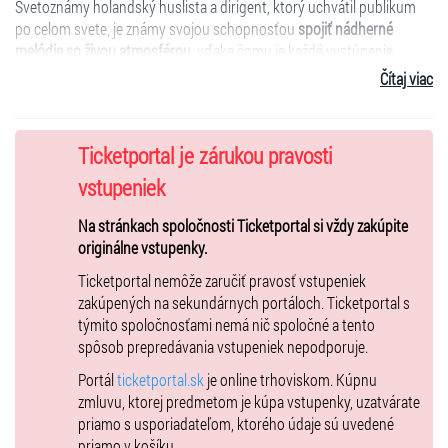
Svetoznámy holandský huslista a dirigent, ktorý uchvátil publikum
po celom svete, je známy svojou schopnosťou
spojiť nádherné
melódie so živou atmosférou
, vďaka čomu je každé vystúpenie
oslavou života
a
hudby.
Čítaj viac
Sprevádzať ho bude jeho milovaný
60-členný orchester Johanna
Ticketportal je zárukou pravosti
Straussa
a mnohí
medzinárodní sólisti
, preto si nenechajte ujsť toto
nezabudnuteľné predstavenie, známe pre svoj
humor, honosné
vstupeniek
kostýmy, ohromujúce scénické návrhy
a
fascinujúce osvetlenie
,
Na stránkach spoločnosti Ticketportal si vždy zakúpite
oslovujúce divákov všetkých vekových kategórií.
originálne vstupenky.
Ticketportal nemôže zaručiť pravosť vstupeniek
Vstupenky pre
imobilných návštevníkov
a ich
doprovod
je možné
zakúpených na sekundárnych portáloch. Ticketportal s
zakúpiť cez e-mailovú adresu
help@ticketportal.sk
. Držiteľ
týmito spoločnosťami nemá nič spoločné a tento
vstupenky
imobilný
a
doprovod imobilného
sa musí pred vstupom
spôsob prepredávania vstupeniek nepodporuje.
na podujatie preukázať
platným preukazom ZŤP.
Portál
ticketportal.sk
je online trhoviskom. Kúpnu
zmluvu, ktorej predmetom je kúpa vstupenky, uzatvárate
priamo s usporiadateľom, ktorého údaje sú uvedené
VIP lounge (C29)
priamo v košíku.