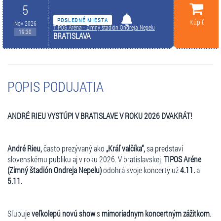
5
POSLEDNÉ MIESTA
Kúpiť
Nov 2026
TIPOS Aréna - Zimný štadión Ondreja Nepelu
19:30
BRATISLAVA
POPIS PODUJATIA
ANDRÉ RIEU VYSTÚPI V BRATISLAVE V ROKU 2026 DVAKRÁT!
André Rieu,
často prezývaný ako
„Kráľ valčíka“,
sa predstaví
slovenskému publiku aj v roku 2026. V bratislavskej
TIPOS Aréne
(Zimný štadión Ondreja Nepelu)
odohrá svoje koncerty
už
4.11.
a
5.11.
Sľubuje
veľkolepú novú show
s
mimoriadnym koncertným zážitkom
.