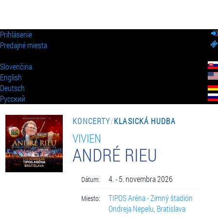
Prihlásenie
Predajné miesta
Slovenčina
English
Deutsch
Pусский
KONCERTY
/
KLASICKÁ HUDBA
VIVIEN
ANDRÉ RIEU
4. - 5. novembra 2026
Dátum:
TIPOS Aréna - Zimný štadión
Miesto:
Ondreja Nepelu, Bratislava