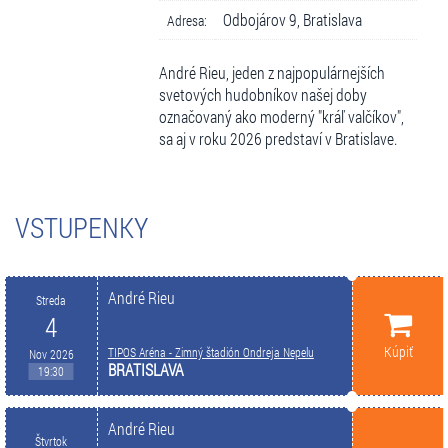
Odbojárov 9, Bratislava
Adresa:
André Rieu, jeden z najpopulárnejších
svetových hudobníkov našej doby
označovaný ako moderný "kráľ valčíkov",
sa aj v roku 2026 predstaví v Bratislave.
VSTUPENKY
André Rieu
Streda
4
Kúpiť
TIPOS Aréna - Zimný štadión Ondreja Nepelu
Nov 2026
BRATISLAVA
19:30
André Rieu
Štvrtok