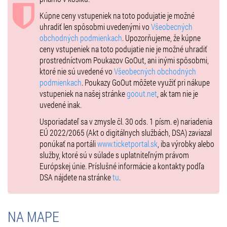
Balíček obsahuje:
Kúpne ceny vstupeniek na toto podujatie je možné
VIP miesta na sedenie v sektore C29
uhradiť len spôsobmi uvedenými vo
Všeobecných
obchodných podmienkach
. Upozorňujeme, že kúpne
Ľahké občerstvenie
ceny vstupeniek na toto podujatie nie je možné uhradiť
Nealkoholické nápoje, pivo a víno
prostredníctvom Poukazov GoOut, ani inými spôsobmi,
ktoré nie sú uvedené vo
Všeobecných obchodných
podmienkach
. Poukazy GoOut môžete využiť pri nákupe
vstupeniek na našej stránke
goout.net
, ak tam nie je
uvedené inak.
Usporiadateľ sa v zmysle čl. 30 ods. 1 písm. e) nariadenia
EÚ 2022/2065 (Akt o digitálnych službách, DSA) zaviazal
ponúkať na portáli
www.ticketportal.sk
, iba výrobky alebo
služby, ktoré sú v súlade s uplatniteľným právom
Európskej únie. Príslušné informácie a kontakty podľa
DSA nájdete na stránke
tu
.
NA MAPE