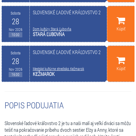
SLOVENSKÉ ĽADOVÉ KRÁĽOVSTVO 2
Sobota
28
Kúpiť
Dom kultúry Stará Ľubovňa
Nov 2026
STARÁ ĽUBOVŇA
10:00
SLOVENSKÉ ĽADOVÉ KRÁĽOVSTVO 2
Sobota
28
Kúpiť
Mestské kultúrne stredisko Kežmarok
Nov 2026
KEŽMAROK
16:00
POPIS PODUJATIA
Slovenské ľadové kráľovstvo 2 je tu a naši malí aj veľkí diváci sa môžu
tešiť na pokračovanie príbehu dvoch sestier Elzy a Anny, ktoré sa