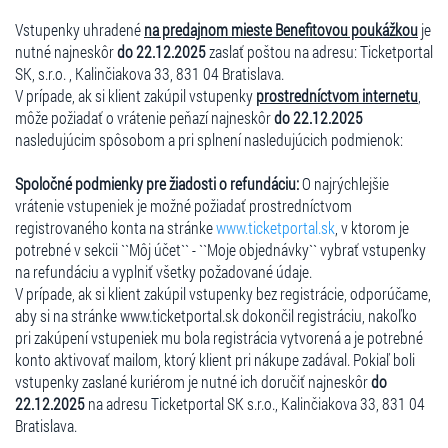
Vstupenky uhradené
na predajnom mieste Benefitovou poukážkou
je
nutné najneskôr
do 22.12.2025
zaslať poštou na adresu: Ticketportal
SK, s.r.o. , Kalinčiakova 33, 831 04 Bratislava.
V prípade, ak si klient zakúpil vstupenky
prostredníctvom internetu
,
môže požiadať o vrátenie peňazí najneskôr
do 22.12.2025
nasledujúcim spôsobom a pri splnení nasledujúcich podmienok:
Spoločné podmienky pre žiadosti o refundáciu:
O najrýchlejšie
vrátenie vstupeniek je možné požiadať prostredníctvom
registrovaného konta na stránke
www.ticketportal.sk
, v ktorom je
potrebné v sekcii ``Môj účet`` - ``Moje objednávky`` vybrať vstupenky
na refundáciu a vyplniť všetky požadované údaje.
V prípade, ak si klient zakúpil vstupenky bez registrácie, odporúčame,
aby si na stránke www.ticketportal.sk dokončil registráciu, nakoľko
pri zakúpení vstupeniek mu bola registrácia vytvorená a je potrebné
konto aktivovať mailom, ktorý klient pri nákupe zadával. Pokiaľ boli
vstupenky zaslané kuriérom je nutné ich doručiť najneskôr
do
22.12.2025
na adresu Ticketportal SK s.r.o., Kalinčiakova 33, 831 04
Bratislava.