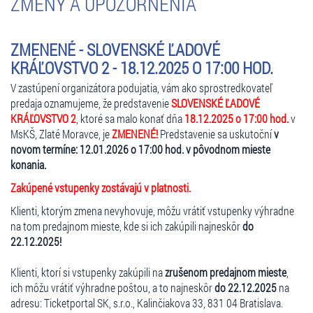
ZMENY A UPOZORNENIA
ZMENENÉ - SLOVENSKÉ ĽADOVÉ
KRÁĽOVSTVO 2 - 18.12.2025 O 17:00 HOD.
V zastúpení organizátora podujatia, vám ako sprostredkovateľ
predaja oznamujeme, že predstavenie
SLOVENSKÉ ĽADOVÉ
KRÁĽOVSTVO 2
, ktoré sa malo konať dňa
18.12.2025 o 17:00 hod.
v
MsKŠ, Zlaté Moravce, je
ZMENENÉ!
Predstavenie sa uskutoční
v
novom termíne: 12.01.2026 o 17:00 hod. v pôvodnom mieste
konania.
Zakúpené vstupenky zostávajú v platnosti.
Klienti, ktorým zmena nevyhovuje, môžu vrátiť vstupenky výhradne
na tom predajnom mieste, kde si ich zakúpili najneskôr
do
22.12.2025!
Klienti, ktorí si vstupenky zakúpili na
zrušenom predajnom mieste
,
ich môžu vrátiť výhradne poštou, a to najneskôr
do 22.12.2025
na
adresu: Ticketportal SK, s.r.o., Kalinčiakova 33, 831 04 Bratislava.