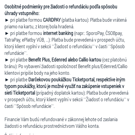
Osobitné podmienky pre žiadosti o refundáciu podľa spôsobu
úhrady vstupného:
► pri platbe formou
CARDPAY
(platba kartou): Platba bude vrátená
priamo na kartu, z ktorej bola hradená.
► pri platbe formou
internet banking
(napr.: SporoPay, ČSOBpay,
TatraPay, ePlatby VÚB, ...): Platba bude prevedená v prospech účtu,
ktorý klient vyplní v sekcii ``Žiadosť o refundáciu`` v časti ``Spôsob
refundácie``.
► pri platbe
Benefit Plus, Edenred alebo Callio kartou
(cez platobnú
bránu): Po vybavení žiadosti spoločnosť Benefit plus/Edenred/Callio
klientovi pripíše body na jeho konto.
► pri platbe
Darčekovou poukážkou Ticketportal, respektíve iným
typom poukážky, ktorú je možné využiť na zakúpenie vstupeniek v
sieti Ticketportal
(prípadný doplatok kartou): Platba bude prevedená
v prospech účtu, ktorý klient vyplní v sekcii ``Žiadosť o refundáciu`` v
časti ``Spôsob refundácie``.
Financie Vám budú refundované v zákonnej lehote od zaslania
žiadosti o refundáciu prostredníctvom Vášho konta.