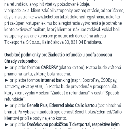
na refundáciu a vyplniť všetky požadované údaje.
V prípade, ak si klient zakúpil vstupenky bez registrácie, odporúčame,
aby si na stránke www.ticketportal.sk dokončil registráciu, nakoľko
pri zakúpení vstupeniek mu bola registrácia vytvorená a je potrebné
konto aktivovať mailom, ktorý klient pri nákupe zadával. Pokiaľ boli
vstupenky zaslané kuriérom je nutné ich doručiť na adresu
Ticketportal SK s.r.o., Kalinčiakova 33, 831 04 Bratislava.
Osobitné podmienky pre žiadosti o refundáciu podľa spôsobu
úhrady vstupného:
► pri platbe formou
CARDPAY
(platba kartou): Platba bude vrátená
priamo na kartu, z ktorej bola hradená.
► pri platbe formou
internet banking
(napr.: SporoPay, ČSOBpay,
TatraPay, ePlatby VÚB, ...): Platba bude prevedená v prospech účtu,
ktorý klient vyplní v sekcii ``Žiadosť o refundáciu`` v časti ``Spôsob
refundácie``.
► pri platbe
Benefit Plus, Edenred alebo Callio kartou
(cez platobnú
bránu): Po vybavení žiadosti spoločnosť Benefit plus/Edenred/Callio
klientovi pripíše body na jeho konto.
► pri platbe
Darčekovou poukážkou Ticketportal, respektíve iným