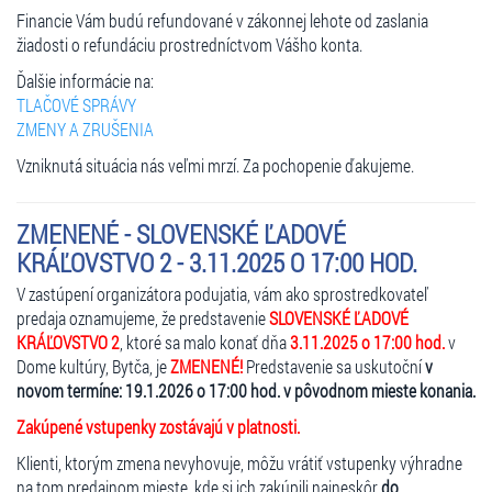
Financie Vám budú refundované v zákonnej lehote od zaslania
žiadosti o refundáciu prostredníctvom Vášho konta.
Ďalšie informácie na:
TLAČOVÉ SPRÁVY
ZMENY A ZRUŠENIA
Vzniknutá situácia nás veľmi mrzí. Za pochopenie ďakujeme.
ZMENENÉ - SLOVENSKÉ ĽADOVÉ
KRÁĽOVSTVO 2 - 3.11.2025 O 17:00 HOD.
V zastúpení organizátora podujatia, vám ako sprostredkovateľ
predaja oznamujeme, že predstavenie
SLOVENSKÉ ĽADOVÉ
KRÁĽOVSTVO 2
, ktoré sa malo konať dňa
3.11.2025 o 17:00 hod.
v
Dome kultúry, Bytča, je
ZMENENÉ!
Predstavenie sa uskutoční
v
novom termíne: 19.1.2026 o 17:00 hod. v pôvodnom mieste konania.
Zakúpené vstupenky zostávajú v platnosti.
Klienti, ktorým zmena nevyhovuje, môžu vrátiť vstupenky výhradne
na tom predajnom mieste, kde si ich zakúpili najneskôr
do