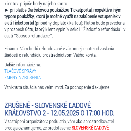
klientovi pripíše body na jeho konto.
► pri platbe
Darčekovou poukážkou Ticketportal, respektíve iným
typom poukážky, ktorú je možné využiť na zakúpenie vstupeniek v
sieti Ticketportal
(prípadný doplatok kartou): Platba bude prevedená
v prospech účtu, ktorý klient vyplní v sekcii ``Žiadosť o refundáciu`` v
časti ``Spôsob refundácie``.
Financie Vám budú refundované v zákonnej lehote od zaslania
žiadosti o refundáciu prostredníctvom Vášho konta.
Ďalšie informácie na:
TLAČOVÉ SPRÁVY
ZMENY A ZRUŠENIA
Vzniknutá situácia nás veľmi mrzí. Za pochopenie ďakujeme.
ZRUŠENÉ - SLOVENSKÉ ĽADOVÉ
KRÁĽOVSTVO 2 - 12.05.2025 O 17:00 HOD.
V zastúpení organizátora podujatia, vám ako sprostredkovateľ
predaja oznamujeme, že predstavenie
SLOVENSKÉ ĽADOVÉ