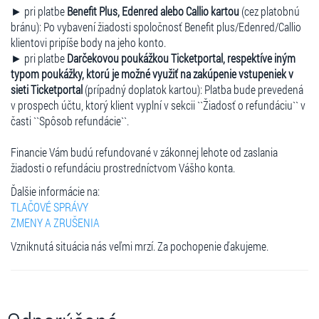
► pri platbe
Benefit Plus, Edenred alebo Callio kartou
(cez platobnú
bránu): Po vybavení žiadosti spoločnosť Benefit plus/Edenred/Callio
klientovi pripíše body na jeho konto.
► pri platbe
Darčekovou poukážkou Ticketportal, respektíve iným
typom poukážky, ktorú je možné využiť na zakúpenie vstupeniek v
sieti Ticketportal
(prípadný doplatok kartou): Platba bude prevedená
v prospech účtu, ktorý klient vyplní v sekcii ``Žiadosť o refundáciu`` v
časti ``Spôsob refundácie``.
Financie Vám budú refundované v zákonnej lehote od zaslania
žiadosti o refundáciu prostredníctvom Vášho konta.
Ďalšie informácie na:
TLAČOVÉ SPRÁVY
ZMENY A ZRUŠENIA
Vzniknutá situácia nás veľmi mrzí. Za pochopenie ďakujeme.