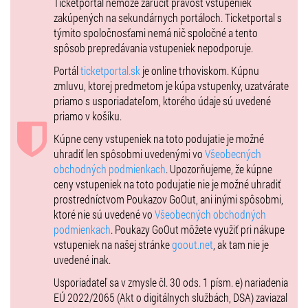
Ticketportal nemôže zaručiť pravosť vstupeniek
Predstavenie trvá cca 55 min a je vhodné pre deti od 3 rokov. V
zakúpených na sekundárnych portáloch. Ticketportal s
predstavení Slovenské ľadové kráľovstvo 2 vystupujú speváci a herci
týmito spoločnosťami nemá nič spoločné a tento
z predstavenia Slovenské ľadové kráľovstvo 1.
spôsob prepredávania vstupeniek nepodporuje.
Portál
ticketportal.sk
je online trhoviskom. Kúpnu
zmluvu, ktorej predmetom je kúpa vstupenky, uzatvárate
priamo s usporiadateľom, ktorého údaje sú uvedené
priamo v košíku.
Kúpne ceny vstupeniek na toto podujatie je možné
uhradiť len spôsobmi uvedenými vo
Všeobecných
obchodných podmienkach
. Upozorňujeme, že kúpne
ceny vstupeniek na toto podujatie nie je možné uhradiť
prostredníctvom Poukazov GoOut, ani inými spôsobmi,
ktoré nie sú uvedené vo
Všeobecných obchodných
podmienkach
. Poukazy GoOut môžete využiť pri nákupe
vstupeniek na našej stránke
goout.net
, ak tam nie je
uvedené inak.
Usporiadateľ sa v zmysle čl. 30 ods. 1 písm. e) nariadenia
EÚ 2022/2065 (Akt o digitálnych službách, DSA) zaviazal