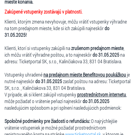
mieste konania.
Zakúpené vstupenky zostávajú v platnosti.
Klienti, ktorým zmena nevyhovuje, môžu vrátiť vstupenky výhradne
na tom predajnom mieste, kde si ich zakúpili najneskôr
do
31.05.2025!
Klienti, ktorí si vstupenky zakúpili na
zrušenom predajnom mieste
,
ich môžu vrátiť výhradne poštou, a to najneskôr
do 31.05.2025
na
adresu: Ticketportal SK, s.r.o., Kalinčiakova 33, 831 04 Bratislava.
Vstupenky uhradené
na predajnom mieste Benefitovou poukážkou
je
nutné najneskôr
do 31.05.2025
zaslať poštou na adresu: Ticketportal
SK, s.r.o. , Kalinčiakova 33, 831 04 Bratislava.
V prípade, ak si klient zakúpil vstupenky
prostredníctvom internetu
,
môže požiadať o vrátenie peňazí najneskôr
do 31.05.2025
nasledujúcim spôsobom a pri splnení nasledujúcich podmienok:
Spoločné podmienky pre žiadosti o refundáciu:
O najrýchlejšie
vrátenie vstupeniek je možné požiadať prostredníctvom
registrovaného konta na stránke
www.ticketportal.sk
, v ktorom je