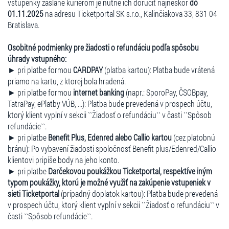
vstupenky zaslané kuriérom je nutné ich doručiť najneskôr
do
01.11.2025
na adresu Ticketportal SK s.r.o., Kalinčiakova 33, 831 04
Bratislava.
Osobitné podmienky pre žiadosti o refundáciu podľa spôsobu
úhrady vstupného:
► pri platbe formou
CARDPAY
(platba kartou): Platba bude vrátená
priamo na kartu, z ktorej bola hradená.
► pri platbe formou
internet banking
(napr.: SporoPay, ČSOBpay,
TatraPay, ePlatby VÚB, ...): Platba bude prevedená v prospech účtu,
ktorý klient vyplní v sekcii ``Žiadosť o refundáciu`` v časti ``Spôsob
refundácie``.
► pri platbe
Benefit Plus, Edenred alebo Callio kartou
(cez platobnú
bránu): Po vybavení žiadosti spoločnosť Benefit plus/Edenred/Callio
klientovi pripíše body na jeho konto.
► pri platbe
Darčekovou poukážkou Ticketportal, respektíve iným
typom poukážky, ktorú je možné využiť na zakúpenie vstupeniek v
sieti Ticketportal
(prípadný doplatok kartou): Platba bude prevedená
v prospech účtu, ktorý klient vyplní v sekcii ``Žiadosť o refundáciu`` v
časti ``Spôsob refundácie``.