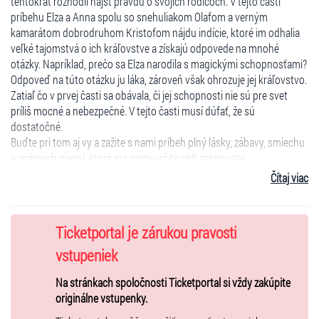
tentokrát rozhodli nájsť pravdu o svojich rodičoch. V tejto časti
príbehu Elza a Anna spolu so snehuliakom Olafom a verným
kamarátom dobrodruhom Kristofom nájdu indície, ktoré im odhalia
veľké tajomstvá o ich kráľovstve a získajú odpovede na mnohé
otázky. Napríklad, prečo sa Elza narodila s magickými schopnosťami?
Odpoveď na túto otázku ju láka, zároveň však ohrozuje jej kráľovstvo.
Zatiaľ čo v prvej časti sa obávala, či jej schopnosti nie sú pre svet
príliš mocné a nebezpečné. V tejto časti musí dúfať, že sú
dostatočné.
Buďte pri tom aj vy a zažite s nami príbeh plný lásky, zábavy, smiechu
a známych piesní, ktoré si s nami určite radi zaspievate.
Čítaj viac
Obsadenie:
Olaf - Marian Labuda ml./ Michal Hallon
Ticketportal je zárukou pravosti
Elza - Andrea Somorovská / Monika Drgáňová
vstupeniek
Anna - Mirka Gális Partlová /Maťa Dolná
Na stránkach spoločnosti Ticketportal si vždy zakúpite
Kristoff - Dávid Árva / Dárius Koči
originálne vstupenky.