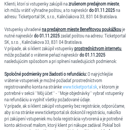
Klienti, ktorí si vstupenky zakúpili na
zrušenom predajnom mieste
,
ich môžu vrátiť výhradne poštou, a to najneskôr
do 01.11.2025
na
adresu: Ticketportal SK, s.r.o., Kalinčiakova 33, 831 04 Bratislava.
Vstupenky uhradené
na predajnom mieste Benefitovou poukážkou
je
nutné najneskôr
do 01.11.2025
zaslať poštou na adresu: Ticketportal
SK, s.r.o. , Kalinčiakova 33, 831 04 Bratislava.
V prípade, ak si klient zakúpil vstupenky
prostredníctvom internetu
,
môže požiadať o vrátenie peňazí najneskôr
do 01.11.2025
nasledujúcim spôsobom a pri splnení nasledujúcich podmienok:
Spoločné podmienky pre žiadosti o refundáciu:
O najrýchlejšie
vrátenie vstupeniek je možné požiadať prostredníctvom
registrovaného konta na stránke
www.ticketportal.sk
, v ktorom je
potrebné v sekcii ``Môj účet`` - ``Moje objednávky`` vybrať vstupenky
na refundáciu a vyplniť všetky požadované údaje.
V prípade, ak si klient zakúpil vstupenky bez registrácie, odporúčame,
aby si na stránke www.ticketportal.sk dokončil registráciu, nakoľko
pri zakúpení vstupeniek mu bola registrácia vytvorená a je potrebné
konto aktivovať mailom, ktorý klient pri nákupe zadával. Pokiaľ boli