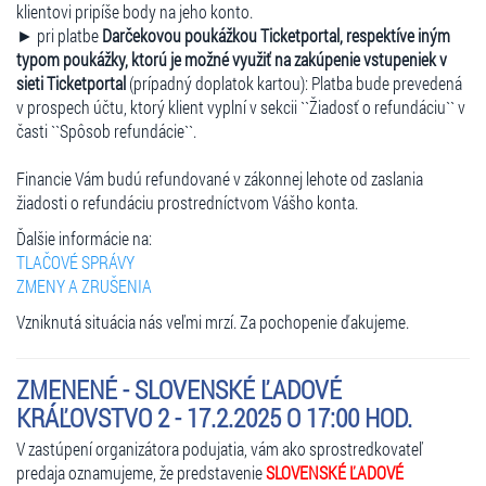
klientovi pripíše body na jeho konto.
► pri platbe
Darčekovou poukážkou Ticketportal, respektíve iným
typom poukážky, ktorú je možné využiť na zakúpenie vstupeniek v
sieti Ticketportal
(prípadný doplatok kartou): Platba bude prevedená
v prospech účtu, ktorý klient vyplní v sekcii ``Žiadosť o refundáciu`` v
časti ``Spôsob refundácie``.
Financie Vám budú refundované v zákonnej lehote od zaslania
žiadosti o refundáciu prostredníctvom Vášho konta.
Ďalšie informácie na:
TLAČOVÉ SPRÁVY
ZMENY A ZRUŠENIA
Vzniknutá situácia nás veľmi mrzí. Za pochopenie ďakujeme.
ZMENENÉ - SLOVENSKÉ ĽADOVÉ
KRÁĽOVSTVO 2 - 17.2.2025 O 17:00 HOD.
V zastúpení organizátora podujatia, vám ako sprostredkovateľ
predaja oznamujeme, že predstavenie
SLOVENSKÉ ĽADOVÉ