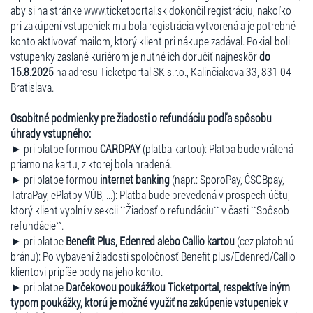
aby si na stránke www.ticketportal.sk dokončil registráciu, nakoľko
pri zakúpení vstupeniek mu bola registrácia vytvorená a je potrebné
konto aktivovať mailom, ktorý klient pri nákupe zadával. Pokiaľ boli
vstupenky zaslané kuriérom je nutné ich doručiť najneskôr
do
15.8.2025
na adresu Ticketportal SK s.r.o., Kalinčiakova 33, 831 04
Bratislava.
Osobitné podmienky pre žiadosti o refundáciu podľa spôsobu
úhrady vstupného:
► pri platbe formou
CARDPAY
(platba kartou): Platba bude vrátená
priamo na kartu, z ktorej bola hradená.
► pri platbe formou
internet banking
(napr.: SporoPay, ČSOBpay,
TatraPay, ePlatby VÚB, ...): Platba bude prevedená v prospech účtu,
ktorý klient vyplní v sekcii ``Žiadosť o refundáciu`` v časti ``Spôsob
refundácie``.
► pri platbe
Benefit Plus, Edenred alebo Callio kartou
(cez platobnú
bránu): Po vybavení žiadosti spoločnosť Benefit plus/Edenred/Callio
klientovi pripíše body na jeho konto.
► pri platbe
Darčekovou poukážkou Ticketportal, respektíve iným
typom poukážky, ktorú je možné využiť na zakúpenie vstupeniek v