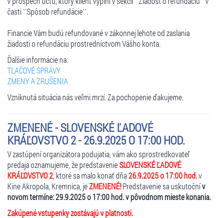
v prospech účtu, ktorý klient vyplní v sekcii ``Žiadosť o refundáciu`` v
časti ``Spôsob refundácie``.
Financie Vám budú refundované v zákonnej lehote od zaslania
žiadosti o refundáciu prostredníctvom Vášho konta.
Ďalšie informácie na:
TLAČOVÉ SPRÁVY
ZMENY A ZRUŠENIA
Vzniknutá situácia nás veľmi mrzí. Za pochopenie ďakujeme.
ZMENENÉ - SLOVENSKÉ ĽADOVÉ
KRÁĽOVSTVO 2 - 26.9.2025 O 17:00 HOD.
V zastúpení organizátora podujatia, vám ako sprostredkovateľ
predaja oznamujeme, že predstavenie
SLOVENSKÉ ĽADOVÉ
KRÁĽOVSTVO 2
, ktoré sa malo konať dňa
26.9.2025 o 17:00 hod.
v
Kine Akropola, Kremnica, je
ZMENENÉ!
Predstavenie sa uskutoční
v
novom termíne: 29.9.2025 o 17:00 hod. v pôvodnom mieste konania.
Zakúpené vstupenky zostávajú v platnosti.