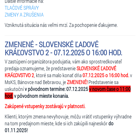
Ďalšie informácie na:
TLAČOVÉ SPRÁVY
ZMENY A ZRUŠENIA
Vzniknutá situácia nás veľmi mrzí. Za pochopenie ďakujeme.
ZMENENÉ - SLOVENSKÉ ĽADOVÉ
KRÁĽOVSTVO 2 - 07.12.2025 O 16:00 HOD.
V zastúpení organizátora podujatia, vám ako sprostredkovateľ
predaja oznamujeme, že predstavenie
SLOVENSKÉ ĽADOVÉ
KRÁĽOVSTVO 2
, ktoré sa malo konať dňa
07.12.2025 o 16:00 hod.
v
MsKS, Bánovce nad Bebravou, je
ZMENENÉ!
Predstavenie sa
uskutoční
v pôvodnom termíne: 07.12.2025
v novom čase o 11:00
hod.
v pôvodnom mieste konania.
Zakúpené vstupenky zostávajú v platnosti.
Klienti, ktorým zmena nevyhovuje, môžu vrátiť vstupenky výhradne
na tom predajnom mieste, kde si ich zakúpili najneskôr
do
01.11.2025!