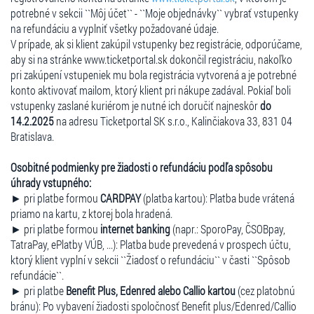
potrebné v sekcii ``Môj účet`` - ``Moje objednávky`` vybrať vstupenky
na refundáciu a vyplniť všetky požadované údaje.
V prípade, ak si klient zakúpil vstupenky bez registrácie, odporúčame,
aby si na stránke www.ticketportal.sk dokončil registráciu, nakoľko
pri zakúpení vstupeniek mu bola registrácia vytvorená a je potrebné
konto aktivovať mailom, ktorý klient pri nákupe zadával. Pokiaľ boli
vstupenky zaslané kuriérom je nutné ich doručiť najneskôr
do
14.2.2025
na adresu Ticketportal SK s.r.o., Kalinčiakova 33, 831 04
Bratislava.
Osobitné podmienky pre žiadosti o refundáciu podľa spôsobu
úhrady vstupného:
► pri platbe formou
CARDPAY
(platba kartou): Platba bude vrátená
priamo na kartu, z ktorej bola hradená.
► pri platbe formou
internet banking
(napr.: SporoPay, ČSOBpay,
TatraPay, ePlatby VÚB, ...): Platba bude prevedená v prospech účtu,
ktorý klient vyplní v sekcii ``Žiadosť o refundáciu`` v časti ``Spôsob
refundácie``.
► pri platbe
Benefit Plus, Edenred alebo Callio kartou
(cez platobnú
bránu): Po vybavení žiadosti spoločnosť Benefit plus/Edenred/Callio