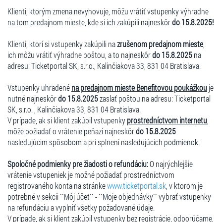
Klienti, ktorým zmena nevyhovuje, môžu vrátiť vstupenky výhradne
na tom predajnom mieste, kde si ich zakúpili najneskôr
do 15.8.2025!
Klienti, ktorí si vstupenky zakúpili na
zrušenom predajnom mieste
,
ich môžu vrátiť výhradne poštou, a to najneskôr
do 15.8.2025
na
adresu: Ticketportal SK, s.r.o., Kalinčiakova 33, 831 04 Bratislava.
Vstupenky uhradené
na predajnom mieste Benefitovou poukážkou
je
nutné najneskôr
do 15.8.2025
zaslať poštou na adresu: Ticketportal
SK, s.r.o. , Kalinčiakova 33, 831 04 Bratislava.
V prípade, ak si klient zakúpil vstupenky
prostredníctvom internetu
,
môže požiadať o vrátenie peňazí najneskôr
do 15.8.2025
nasledujúcim spôsobom a pri splnení nasledujúcich podmienok:
Spoločné podmienky pre žiadosti o refundáciu:
O najrýchlejšie
vrátenie vstupeniek je možné požiadať prostredníctvom
registrovaného konta na stránke
www.ticketportal.sk
, v ktorom je
potrebné v sekcii ``Môj účet`` - ``Moje objednávky`` vybrať vstupenky
na refundáciu a vyplniť všetky požadované údaje.
V prípade, ak si klient zakúpil vstupenky bez registrácie, odporúčame,