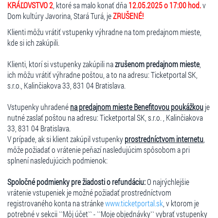
KRÁĽOVSTVO 2
, ktoré sa malo konať dňa
12.05.2025 o 17:00 hod.
v
Dom kultúry Javorina, Stará Turá, je
ZRUŠENÉ!
Klienti môžu vrátiť vstupenky výhradne na tom predajnom mieste,
kde si ich zakúpili.
Klienti, ktorí si vstupenky zakúpili na
zrušenom predajnom mieste
,
ich môžu vrátiť výhradne poštou, a to na adresu: Ticketportal SK,
s.r.o., Kalinčiakova 33, 831 04 Bratislava.
Vstupenky uhradené
na predajnom mieste Benefitovou poukážkou
je
nutné zaslať poštou na adresu: Ticketportal SK, s.r.o. , Kalinčiakova
33, 831 04 Bratislava.
V prípade, ak si klient zakúpil vstupenky
prostredníctvom internetu
,
môže požiadať o vrátenie peňazí nasledujúcim spôsobom a pri
splnení nasledujúcich podmienok:
Spoločné podmienky pre žiadosti o refundáciu:
O najrýchlejšie
vrátenie vstupeniek je možné požiadať prostredníctvom
registrovaného konta na stránke
www.ticketportal.sk
, v ktorom je
potrebné v sekcii ``Môj účet`` - ``Moje objednávky`` vybrať vstupenky