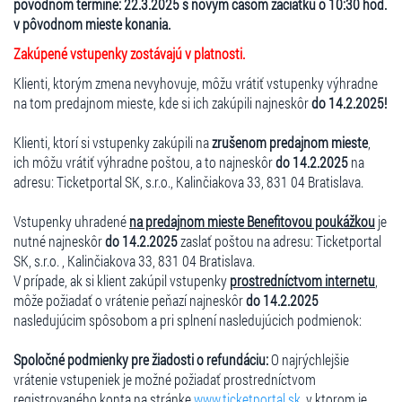
pôvodnom termíne: 22.3.2025 s novým časom začiatku o 10:30 hod.
v pôvodnom mieste konania.
Zakúpené vstupenky zostávajú v platnosti.
Klienti, ktorým zmena nevyhovuje, môžu vrátiť vstupenky výhradne
na tom predajnom mieste, kde si ich zakúpili najneskôr
do 14.2.2025!
Klienti, ktorí si vstupenky zakúpili na
zrušenom predajnom mieste
,
ich môžu vrátiť výhradne poštou, a to najneskôr
do 14.2.2025
na
adresu: Ticketportal SK, s.r.o., Kalinčiakova 33, 831 04 Bratislava.
Vstupenky uhradené
na predajnom mieste Benefitovou poukážkou
je
nutné najneskôr
do 14.2.2025
zaslať poštou na adresu: Ticketportal
SK, s.r.o. , Kalinčiakova 33, 831 04 Bratislava.
V prípade, ak si klient zakúpil vstupenky
prostredníctvom internetu
,
môže požiadať o vrátenie peňazí najneskôr
do 14.2.2025
nasledujúcim spôsobom a pri splnení nasledujúcich podmienok:
Spoločné podmienky pre žiadosti o refundáciu:
O najrýchlejšie
vrátenie vstupeniek je možné požiadať prostredníctvom
registrovaného konta na stránke
www.ticketportal.sk
, v ktorom je