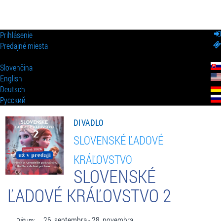
Prihlásenie
Predajné miesta
Slovenčina
English
Deutsch
Pусский
DIVADLO
SLOVENSKÉ ĽADOVÉ
KRÁĽOVSTVO
SLOVENSKÉ
ĽADOVÉ KRÁĽOVSTVO 2
26. septembra - 28. novembra
Dátum: