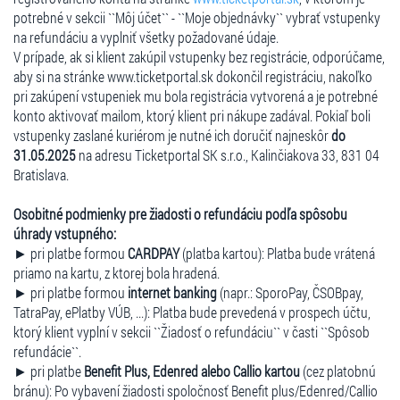
potrebné v sekcii ``Môj účet`` - ``Moje objednávky`` vybrať vstupenky
na refundáciu a vyplniť všetky požadované údaje.
V prípade, ak si klient zakúpil vstupenky bez registrácie, odporúčame,
aby si na stránke www.ticketportal.sk dokončil registráciu, nakoľko
pri zakúpení vstupeniek mu bola registrácia vytvorená a je potrebné
konto aktivovať mailom, ktorý klient pri nákupe zadával. Pokiaľ boli
vstupenky zaslané kuriérom je nutné ich doručiť najneskôr
do
31.05.2025
na adresu Ticketportal SK s.r.o., Kalinčiakova 33, 831 04
Bratislava.
Osobitné podmienky pre žiadosti o refundáciu podľa spôsobu
úhrady vstupného:
► pri platbe formou
CARDPAY
(platba kartou): Platba bude vrátená
priamo na kartu, z ktorej bola hradená.
► pri platbe formou
internet banking
(napr.: SporoPay, ČSOBpay,
TatraPay, ePlatby VÚB, ...): Platba bude prevedená v prospech účtu,
ktorý klient vyplní v sekcii ``Žiadosť o refundáciu`` v časti ``Spôsob
refundácie``.
► pri platbe
Benefit Plus, Edenred alebo Callio kartou
(cez platobnú
bránu): Po vybavení žiadosti spoločnosť Benefit plus/Edenred/Callio