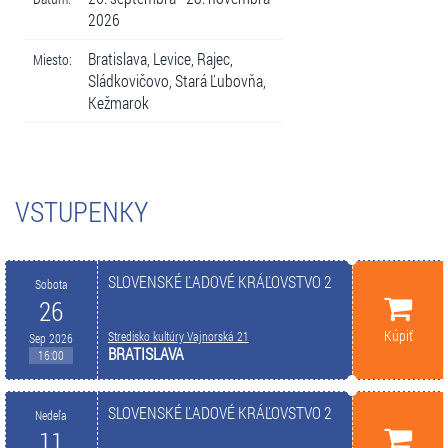
2026
Bratislava, Levice, Rajec,
Miesto:
Sládkovičovo, Stará Ľubovňa,
Kežmarok
VSTUPENKY
SLOVENSKÉ ĽADOVÉ KRÁĽOVSTVO 2
Sobota
26
Kúpiť
Stredisko kultúry Vajnorská 21
Sep 2026
BRATISLAVA
16:00
SLOVENSKÉ ĽADOVÉ KRÁĽOVSTVO 2
Nedeľa
11