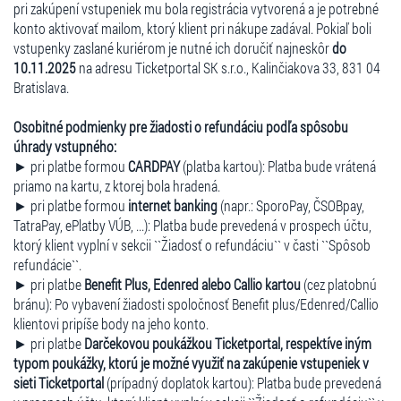
pri zakúpení vstupeniek mu bola registrácia vytvorená a je potrebné
konto aktivovať mailom, ktorý klient pri nákupe zadával. Pokiaľ boli
vstupenky zaslané kuriérom je nutné ich doručiť najneskôr
do
10.11.2025
na adresu Ticketportal SK s.r.o., Kalinčiakova 33, 831 04
Bratislava.
Osobitné podmienky pre žiadosti o refundáciu podľa spôsobu
úhrady vstupného:
► pri platbe formou
CARDPAY
(platba kartou): Platba bude vrátená
priamo na kartu, z ktorej bola hradená.
► pri platbe formou
internet banking
(napr.: SporoPay, ČSOBpay,
TatraPay, ePlatby VÚB, ...): Platba bude prevedená v prospech účtu,
ktorý klient vyplní v sekcii ``Žiadosť o refundáciu`` v časti ``Spôsob
refundácie``.
► pri platbe
Benefit Plus, Edenred alebo Callio kartou
(cez platobnú
bránu): Po vybavení žiadosti spoločnosť Benefit plus/Edenred/Callio
klientovi pripíše body na jeho konto.
► pri platbe
Darčekovou poukážkou Ticketportal, respektíve iným
typom poukážky, ktorú je možné využiť na zakúpenie vstupeniek v
sieti Ticketportal
(prípadný doplatok kartou): Platba bude prevedená