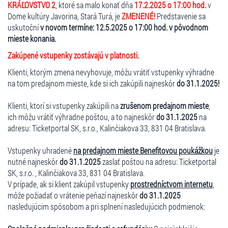
KRÁĽOVSTVO 2
, ktoré sa malo konať dňa
17.2.2025 o 17:00 hod.
v
Dome kultúry Javorina, Stará Turá, je
ZMENENÉ!
Predstavenie sa
uskutoční
v novom termíne: 12.5.2025 o 17:00 hod. v pôvodnom
mieste konania.
Zakúpené vstupenky zostávajú v platnosti.
Klienti, ktorým zmena nevyhovuje, môžu vrátiť vstupenky výhradne
na tom predajnom mieste, kde si ich zakúpili najneskôr
do 31.1.2025!
Klienti, ktorí si vstupenky zakúpili na
zrušenom predajnom mieste
,
ich môžu vrátiť výhradne poštou, a to najneskôr
do 31.1.2025
na
adresu: Ticketportal SK, s.r.o., Kalinčiakova 33, 831 04 Bratislava.
Vstupenky uhradené
na predajnom mieste Benefitovou poukážkou
je
nutné najneskôr
do 31.1.2025
zaslať poštou na adresu: Ticketportal
SK, s.r.o. , Kalinčiakova 33, 831 04 Bratislava.
V prípade, ak si klient zakúpil vstupenky
prostredníctvom internetu
,
môže požiadať o vrátenie peňazí najneskôr
do 31.1.2025
nasledujúcim spôsobom a pri splnení nasledujúcich podmienok: