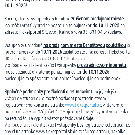
10.11.2025!
Klienti, ktorí si vstupenky zakúpili na
zrušenom predajnom mieste
,
ich môžu vrátiť výhradne poštou, a to najneskôr
do 10.11.2025
na
adresu: Ticketportal SK, s.r.o., Kalinčiakova 33, 831 04 Bratislava.
Vstupenky uhradené
na predajnom mieste Benefitovou poukážkou
je
nutné najneskôr
do 10.11.2025
zaslať poštou na adresu: Ticketportal
SK, s.r.o. , Kalinčiakova 33, 831 04 Bratislava.
V prípade, ak si klient zakúpil vstupenky
prostredníctvom internetu
,
môže požiadať o vrátenie peňazí najneskôr
do 10.11.2025
nasledujúcim spôsobom a pri splnení nasledujúcich podmienok:
Spoločné podmienky pre žiadosti o refundáciu:
O najrýchlejšie
vrátenie vstupeniek je možné požiadať prostredníctvom
registrovaného konta na stránke
www.ticketportal.sk
, v ktorom je
potrebné v sekcii ``Môj účet`` - ``Moje objednávky`` vybrať vstupenky
na refundáciu a vyplniť všetky požadované údaje.
V prípade, ak si klient zakúpil vstupenky bez registrácie, odporúčame,
aby si na stránke www.ticketportal.sk dokončil registráciu, nakoľko