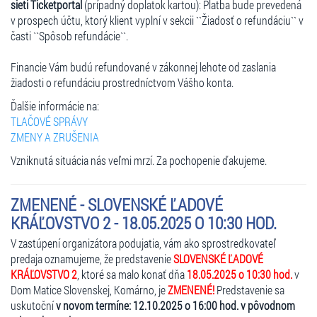
sieti Ticketportal
(prípadný doplatok kartou): Platba bude prevedená
v prospech účtu, ktorý klient vyplní v sekcii ``Žiadosť o refundáciu`` v
časti ``Spôsob refundácie``.
Financie Vám budú refundované v zákonnej lehote od zaslania
žiadosti o refundáciu prostredníctvom Vášho konta.
Ďalšie informácie na:
TLAČOVÉ SPRÁVY
ZMENY A ZRUŠENIA
Vzniknutá situácia nás veľmi mrzí. Za pochopenie ďakujeme.
ZMENENÉ - SLOVENSKÉ ĽADOVÉ
KRÁĽOVSTVO 2 - 18.05.2025 O 10:30 HOD.
V zastúpení organizátora podujatia, vám ako sprostredkovateľ
predaja oznamujeme, že predstavenie
SLOVENSKÉ ĽADOVÉ
KRÁĽOVSTVO 2
, ktoré sa malo konať dňa
18.05.2025 o 10:30 hod.
v
Dom Matice Slovenskej, Komárno, je
ZMENENÉ!
Predstavenie sa
uskutoční
v novom termíne: 12.10.2025 o 16:00 hod. v pôvodnom