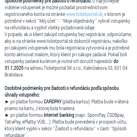
Spoločné podmienky pre žiadosti o refundáciu:
O najrýchlejšie
vrátenie vstupeniek je možné požiadať prostredníctvom
registrovaného konta na stránke
www.ticketportal.sk
, v ktorom je
potrebné v sekcii ``Môj účet`` - ``Moje objednávky`` vybrať vstupenky
na refundáciu a vyplniť všetky požadované údaje.
V prípade, ak si klient zakúpil vstupenky bez registrácie, odporúčame,
aby si na stránke www.ticketportal.sk dokončil registráciu, nakoľko
pri zakúpení vstupeniek mu bola registrácia vytvorená a je potrebné
konto aktivovať mailom, ktorý klient pri nákupe zadával. Pokiaľ boli
vstupenky zaslané kuriérom je nutné ich doručiť najneskôr
do
31.1.2025
na adresu Ticketportal SK s.r.o., Kalinčiakova 33, 831 04
Bratislava.
Osobitné podmienky pre žiadosti o refundáciu podľa spôsobu
úhrady vstupného:
► pri platbe formou
CARDPAY
(platba kartou): Platba bude vrátená
priamo na kartu, z ktorej bola hradená.
► pri platbe formou
internet banking
(napr.: SporoPay, ČSOBpay,
TatraPay, ePlatby VÚB, ...): Platba bude prevedená v prospech účtu,
ktorý klient vyplní v sekcii ``Žiadosť o refundáciu`` v časti ``Spôsob
refundácie``.