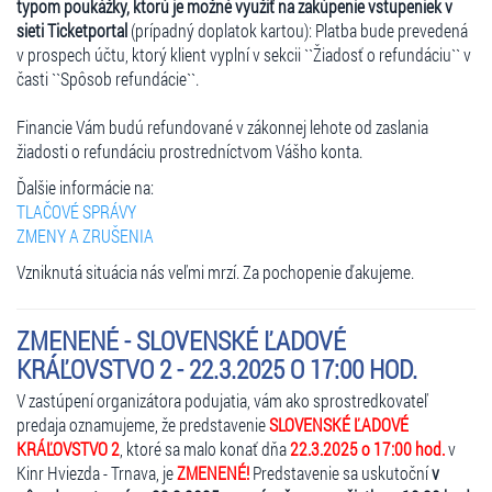
typom poukážky, ktorú je možné využiť na zakúpenie vstupeniek v
sieti Ticketportal
(prípadný doplatok kartou): Platba bude prevedená
v prospech účtu, ktorý klient vyplní v sekcii ``Žiadosť o refundáciu`` v
časti ``Spôsob refundácie``.
Financie Vám budú refundované v zákonnej lehote od zaslania
žiadosti o refundáciu prostredníctvom Vášho konta.
Ďalšie informácie na:
TLAČOVÉ SPRÁVY
ZMENY A ZRUŠENIA
Vzniknutá situácia nás veľmi mrzí. Za pochopenie ďakujeme.
ZMENENÉ - SLOVENSKÉ ĽADOVÉ
KRÁĽOVSTVO 2 - 22.3.2025 O 17:00 HOD.
V zastúpení organizátora podujatia, vám ako sprostredkovateľ
predaja oznamujeme, že predstavenie
SLOVENSKÉ ĽADOVÉ
KRÁĽOVSTVO 2
, ktoré sa malo konať dňa
22.3.2025 o 17:00 hod.
v
Kinr Hviezda - Trnava, je
ZMENENÉ!
Predstavenie sa uskutoční
v