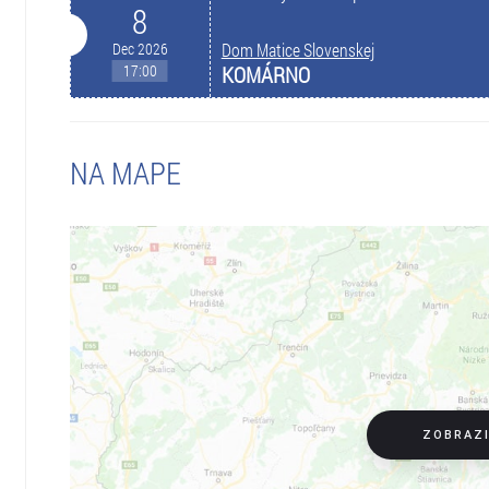
8
Dec 2026
Dom Matice Slovenskej
17:00
KOMÁRNO
NA MAPE
ZOBRAZ