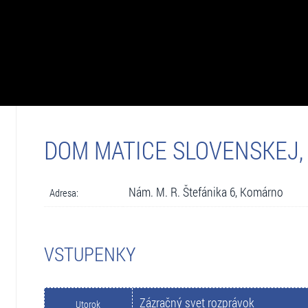
DOM MATICE SLOVENSKEJ
Nám. M. R. Štefánika 6, Komárno
Adresa:
VSTUPENKY
Zázračný svet rozprávok
Utorok