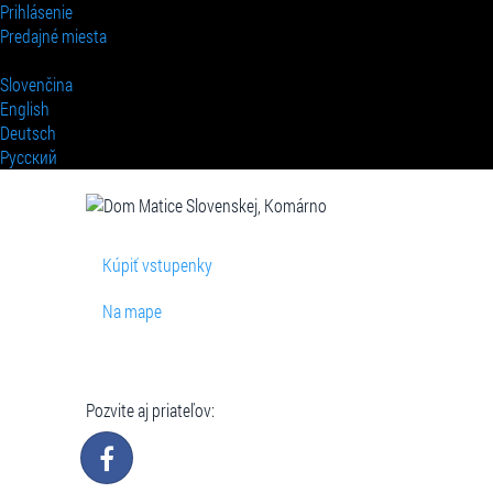
Prihlásenie
Predajné miesta
Slovenčina
English
Deutsch
Pусский
Kúpiť vstupenky
Na mape
Pozvite aj priateľov: