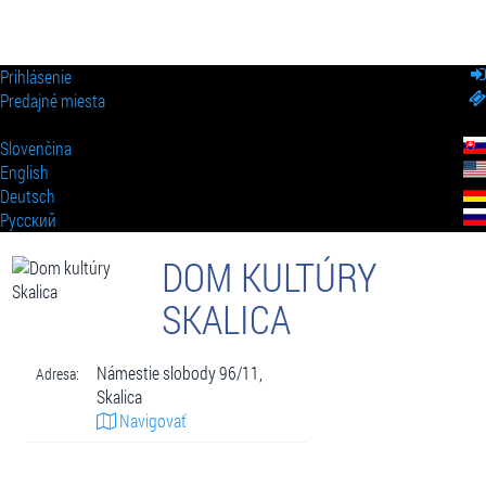
Prihlásenie
Predajné miesta
Slovenčina
English
Deutsch
Pусский
DOM KULTÚRY
SKALICA
Námestie slobody 96/11,
Adresa:
Skalica
Navigovať