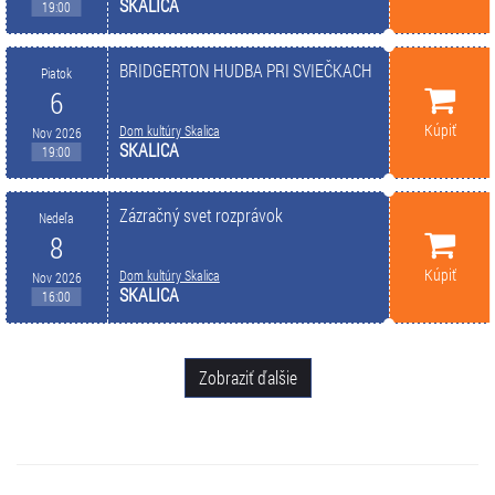
SKALICA
19:00
BRIDGERTON HUDBA PRI SVIEČKACH
Piatok
6
Kúpiť
Dom kultúry Skalica
Nov 2026
SKALICA
19:00
Zázračný svet rozprávok
Nedeľa
8
Kúpiť
Dom kultúry Skalica
Nov 2026
SKALICA
16:00
Zobraziť ďalšie