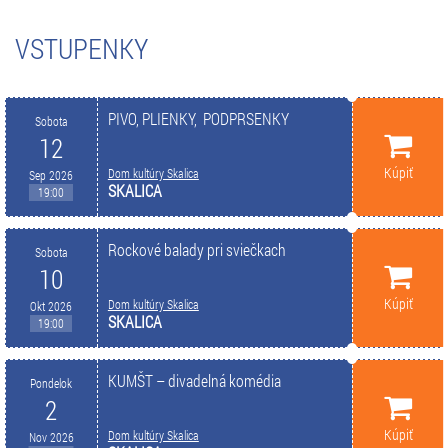
VSTUPENKY
PIVO, PLIENKY, PODPRSENKY
Sobota
12
Kúpiť
Dom kultúry Skalica
Sep 2026
SKALICA
19:00
Rockové balady pri sviečkach
Sobota
10
Kúpiť
Dom kultúry Skalica
Okt 2026
SKALICA
19:00
KUMŠT – divadelná komédia
Pondelok
2
Kúpiť
Dom kultúry Skalica
Nov 2026