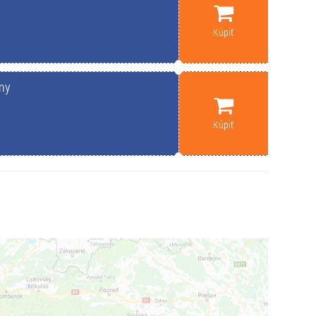
Kúpiť
eny
Kúpiť