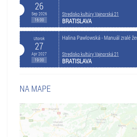
26
Sep 2026
Stredisko kultúry Vajnorská 21
16:00
BRATISLAVA
Halina Pawlowská - Manuál zralé ž
Utorok
27
Apr 2027
Stredisko kultúry Vajnorská 21
19:00
BRATISLAVA
NA MAPE