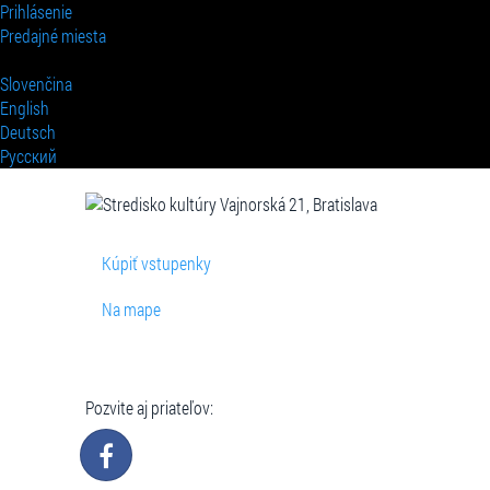
Prihlásenie
Predajné miesta
Slovenčina
English
Deutsch
Pусский
Kúpiť vstupenky
Na mape
Pozvite aj priateľov: