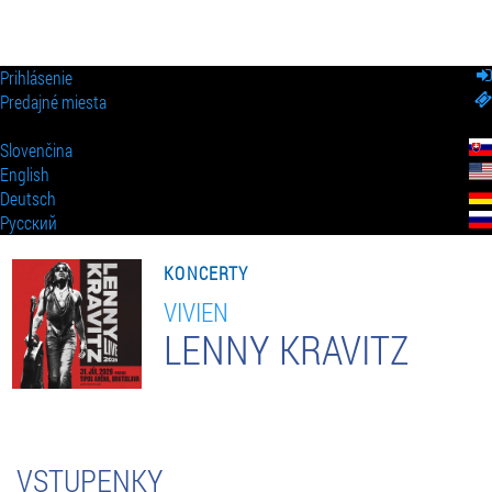
Prihlásenie
Predajné miesta
Slovenčina
English
Deutsch
Pусский
KONCERTY
VIVIEN
LENNY KRAVITZ
VSTUPENKY