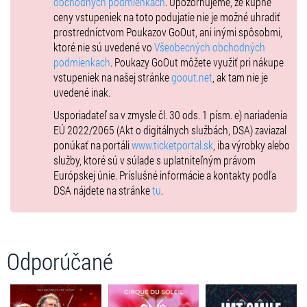
obchodných podmienkach
. Upozorňujeme, že kúpne
ceny vstupeniek na toto podujatie nie je možné uhradiť
-súkromný bar (platba personálu po každej objednávke)
prostredníctvom Poukazov GoOut, ani inými spôsobmi,
-fotobúdka
ktoré nie sú uvedené vo
Všeobecných obchodných
podmienkach
. Poukazy GoOut môžete využiť pri nákupe
-zapojenie do žrebovania o 1x podpísaný merch kúsok z turné
vstupeniek na našej stránke
goout.net
, ak tam nie je
Lennyho Kravitza
uvedené inak.
-limitovaná edícia plagátu z turné Lennyho Kravitza
Usporiadateľ sa v zmysle čl. 30 ods. 1 písm. e) nariadenia
-exkluzívny VIP darček
EÚ 2022/2065 (Akt o digitálnych službách, DSA) zaviazal
ponúkať na portáli
www.ticketportal.sk
, iba výrobky alebo
-pamätná VIP vstupenka na koncert
služby, ktoré sú v súlade s uplatniteľným právom
-oficiálna VIP visačka so šnúrkou
Európskej únie. Príslušné informácie a kontakty podľa
DSA nájdete na stránke
tu
.
-možnosť prednostného nákupu merch-u pred koncertom (ak bude k
dispozícii)
-personál na mieste konania podujatia a miesto na prevzatie merch-u
Odporúčané
LENNY KRAVITZ LIVE STANDING EXPERIENCE
-jedna vstupenka v sektore státie A (pod pódiom), aby ste videli