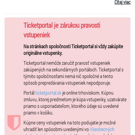
Čítaj viac
Lenny Kravitz
sa
okrem hudby
preslávil aj ako
módna ikona
a
dizajnér
. Získal hviezdu na Hollywoodskom chodníku slávy, cenu
„Music Icon Award“ na People’s Choice Awards 2024, ocenenie „Best
Rock Award“ na MTV Video Music Awards 2024 a „Fashion Icon
Ticketportal je zárukou pravosti
Award“ od CFDA.
vstupeniek
Na stránkach spoločnosti Ticketportal si vždy zakúpite
Nezmeškajte jedinečnú príležitosť zažiť energiu a charizmu
Lennyho
originálne vstupenky.
Kravitza naživo
– jeho
ikonické hity, hudobná virtuozita, podmanivý
Ticketportal nemôže zaručiť pravosť vstupeniek
hlas
a
veľkolepá hra na gitare
spolu s
výnimočnou kapelou
budú
zakúpených na sekundárnych portáloch. Ticketportal s
patriť k tým
najväčším hudobným udalostiam budúceho roka
!
týmito spoločnosťami nemá nič spoločné a tento
spôsob prepredávania vstupeniek nepodporuje.
LENNY KRAVITZ LIVE LOUNGE EXPERIENCE
Portál
ticketportal.sk
je online trhoviskom. Kúpnu
zmluvu, ktorej predmetom je kúpa vstupenky, uzatvárate
-jedna prémiová vstupenka na sedenie v sektore (C29), aby ste videli
priamo s usporiadateľom, ktorého údaje sú uvedené
Lennyho Kravitza naživo!
priamo v košíku.
-pozvanie do VIP lounge pred koncertom, ktorý zahŕňa:
Kúpne ceny vstupeniek na toto podujatie je možné
-ľahké občerstvenie a 2 žetóny na nápoje podľa vášho výberu z piva,
uhradiť len spôsobmi uvedenými vo
Všeobecných
vína alebo nealkoholických nápojov