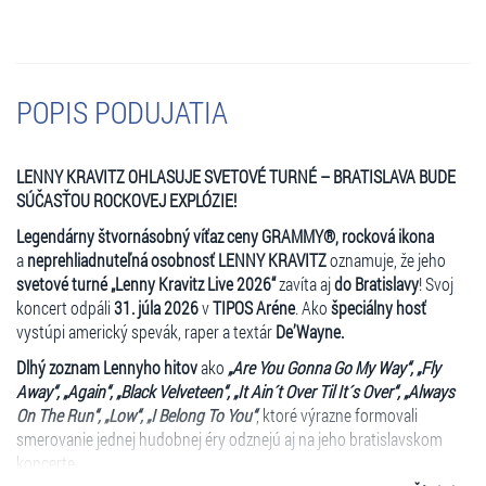
POPIS PODUJATIA
LENNY KRAVITZ OHLASUJE SVETOVÉ TURNÉ – BRATISLAVA BUDE
SÚČASŤOU ROCKOVEJ EXPLÓZIE!
Legendárny štvornásobný víťaz ceny GRAMMY®, rocková ikona
a
neprehliadnuteľná osobnosť LENNY KRAVITZ
oznamuje, že jeho
svetové turné „Lenny Kravitz Live 2026“
zavíta aj
do Bratislavy
! Svoj
koncert odpáli
31. júla 2026
v
TIPOS Aréne
. Ako
špeciálny hosť
vystúpi americký spevák, raper a textár
De’Wayne.
Dlhý zoznam Lennyho hitov
ako
„Are You Gonna Go My Way“, „Fly
Away“, „Again“, „Black Velveteen“, „It Ain´t Over Til It´s Over“, „Always
On The Run“, „Low“, „I Belong To You“
, ktoré výrazne formovali
smerovanie jednej hudobnej éry odznejú aj na jeho bratislavskom
koncerte.